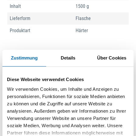
Inhalt
1500 g
Lieferform
Flasche
Produktart
Härter
Produktbeschreibung
Zustimmung
Details
Über Cookies
Henkel Aquence R 397 ist ein Härter zur Erhöhung der
Wasserfestigkeit und des Haftvermögens mit verschiedenen
Weißleimen.
Diese Webseite verwendet Cookies
Wir verwenden Cookies, um Inhalte und Anzeigen zu
personalisieren, Funktionen für soziale Medien anbieten
Dokumente
zu können und die Zugriffe auf unsere Website zu
analysieren. Außerdem geben wir Informationen zu Ihrer
Datenblatt Härter R 397
Verwendung unserer Website an unsere Partner für
PDF
soziale Medien, Werbung und Analysen weiter. Unsere
Partner führen diese Informationen möglicherweise mit