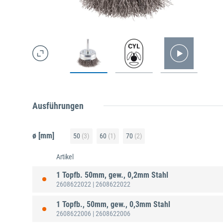
Ausführungen
ø [mm]
50
(3)
60
(1)
70
(2)
Artikel
1 Topfb. 50mm, gew., 0,2mm Stahl
2608622022
| 2608622022
1 Topfb., 50mm, gew., 0,3mm Stahl
2608622006
| 2608622006