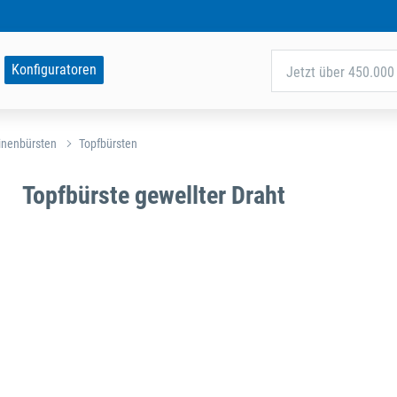
Konfiguratoren
Jetzt über 450.000 
nenbürsten
Topfbürsten
Topfbürste gewellter Draht
Um