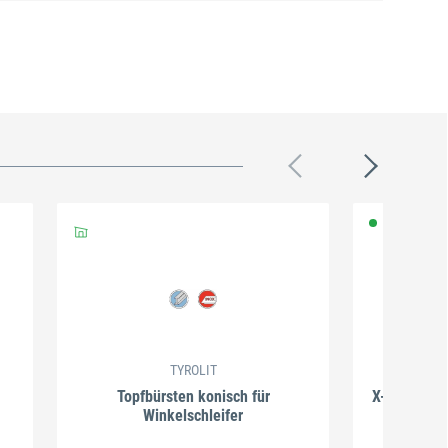
TYROLIT
Topfbürsten konisch für
X-LOCK Topf
Winkelschleifer
gewellt
Art