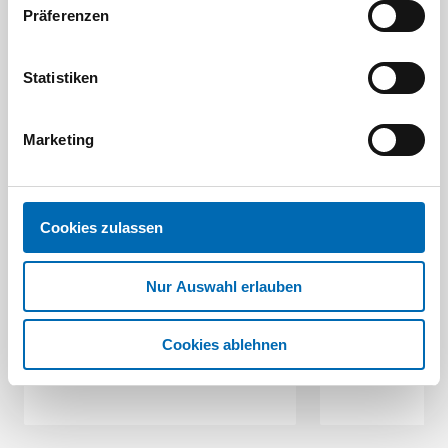
Präferenzen
Aktuelle Angebote
Statistiken
Marketing
Cookies zulassen
Festool
STAH
SELFCLEAN Filtersack SC FIS-CT
Bit-Box
Nur Auswahl erlauben
Artikel
Cookies ablehnen
8 Ausführungen