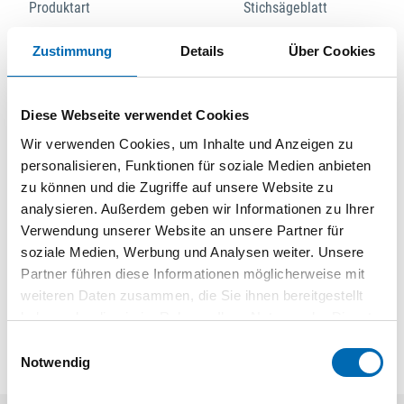
Produktart
Stichsägeblatt
Zustimmung
Details
Über Cookies
Produktbeschreibung
Präzises Schneiden von Fliesen! Kohlenstoffstahl und
Diese Webseite verwendet Cookies
hochwertiges Carbide-Korn für Präzision Bist du Renovierer,
Wir verwenden Cookies, um Inhalte und Anzeigen zu
der präzise Ausschnitte in weichen Wandfliesen machen
personalisieren, Funktionen für soziale Medien anbieten
muss? Das PRO Soft Tile T130RF Stichsägeblatt wurde
zu können und die Zugriffe auf unsere Website zu
entwickelt, um diese Aufgabe leichter zu machen. Das PRO
analysieren. Außerdem geben wir Informationen zu Ihrer
Soft Tile T130RF ist ein präzises Stichsägeblatt, mit dem du
Verwendung unserer Website an unsere Partner für
weiche Keramikwandfliesen effektiv schneiden kannst. Das
soziale Medien, Werbung und Analysen weiter. Unsere
Blatt besteht aus Kohlenstoffstahl mit Carbide-Korn, damit du
Partner führen diese Informationen möglicherweise mit
präzise Ausschnitte in weichen Keramikwandfliesen mit einer
weiteren Daten zusammen, die Sie ihnen bereitgestellt
Dicke zwischen 5 und 10 mm erhältst.
haben oder die sie im Rahmen Ihrer Nutzung der Dienste
gesammelt haben.
Einwilligungsauswahl
Notwendig