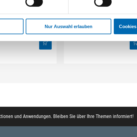
Bosch
Bosch
heibenbürsten Clean for
X-LOCK Scheibenbürsten Heavy f
al gewellter Draht
Inox gezopfter Draht
Nur Auswahl erlauben
Cookies
tikel-Nr. 2608620732
Artikel-Nr. 2608620733
ktionen und Anwendungen. Bleiben Sie über Ihre Themen informiert!