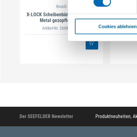
Bosch
X-LOCK Scheibenbürsten Heavy for
X-LOCK Sc
Metal gezopfter Draht
Met
Cookies ablehnen
Artikel-Nr. 2608620731
Ar
Der SEEFELDER Newsletter
Produktneuheiten, A