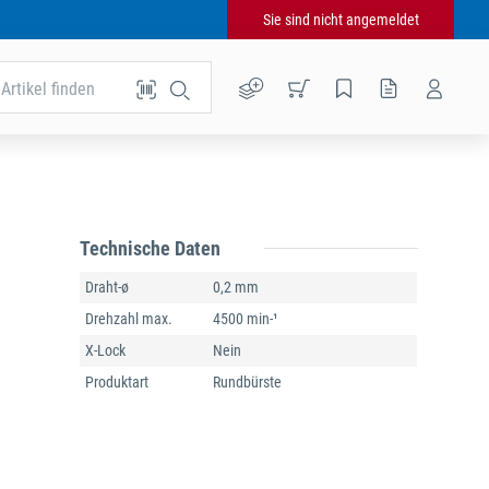
Sie sind nicht angemeldet
Artikel finden
Technische Daten
Draht-ø
0,2 mm
Drehzahl max.
4500 min-¹
X-Lock
Nein
Produktart
Rundbürste