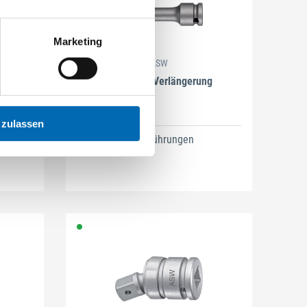
Marketing
ASW
atz kurz
1/4" Kraft-Verlängerung
 zulassen
2 Ausführungen