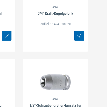
ASW
l
3/4" Kraft-Kugelgelenk
Artikel-Nr. 4241308320
ASW
g
1/2"-Schraubendreher-Einsatz für