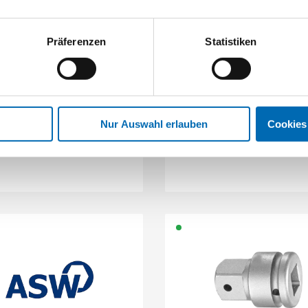
Präferenzen
Statistiken
ASW
ASW
4"-Steckschlüssel-Einsatz
1" Kraft-Steckschlüssel-Eins
magnetisch lang
Nur Auswahl erlauben
Cookies
4 Ausführungen
9 Ausführungen