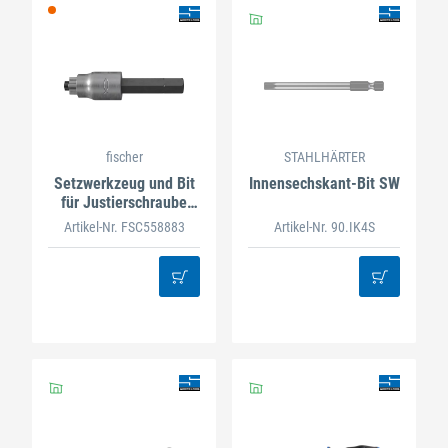
fischer
STAHLHÄRTER
Setzwerkzeug und Bit
Innensechskant-Bit SW
für Justierschraube
FAFS
Artikel-Nr. FSC558883
Artikel-Nr. 90.IK4S