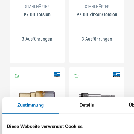
STAHLHÄRTER
STAHLHÄRTER
PZ Bit Torsion
PZ Bit Zirkon/Torsion
3 Ausführungen
3 Ausführungen
Zustimmung
Details
Üb
STAHLHÄRTER
STAHLHÄRTER
Innensechskant Bit
Schnellwechsel-
Diese Webseite verwendet Cookies
Zirkon/Torsion
Bithalter mit starkem