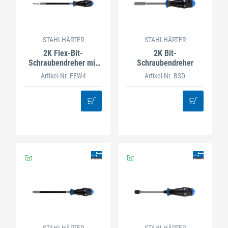
STAHLHÄRTER
STAHLHÄRTER
2K Flex-Bit-
2K Bit-
Schraubendreher mit
Schraubendreher
Bit HEX 4 x 50
Artikel-Nr. FEW4
Artikel-Nr. BSD
STAHLHÄRTER
STAHLHÄRTER