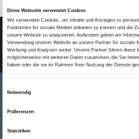
Diese Webseite verwendet Cookies
Wir verwenden Cookies, um Inhalte und Anzeigen zu persona
Funktionen für soziale Medien anbieten zu können und die Zug
Der SEEFELDER Newsletter
unsere Website zu analysieren. Außerdem geben wir Informat
Verwendung unserer Website an unsere Partner für soziale 
Werbung und Analysen weiter. Unsere Partner führen diese 
E-Mail eingeben
möglicherweise mit weiteren Daten zusammen, die Sie ihnen 
haben oder die sie im Rahmen Ihrer Nutzung der Dienste g
Einwilligungsauswahl
Notwendig
Telefon
+49 871 973 899
(Mo - Fr: 07:00 - 18:00 Uhr)
Präferenzen
WhatsApp
Statistiken
+49 (0)151 172 082 54