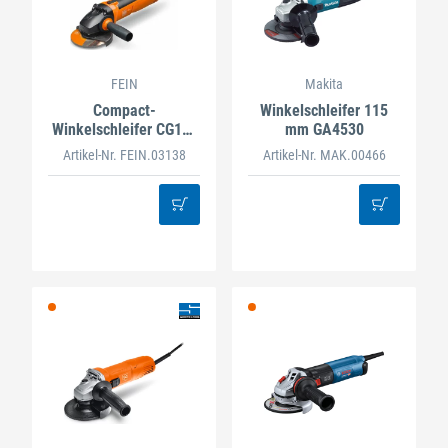
FEIN
Makita
Compact-
Winkelschleifer 115
Winkelschleifer CG15-
mm GA4530
125BL
Artikel-Nr. FEIN.03138
Artikel-Nr. MAK.00466