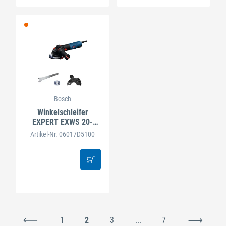
Bosch
Winkelschleifer
EXPERT EXWS 20-
125B
Artikel-Nr. 06017D5100
1
2
3
...
7