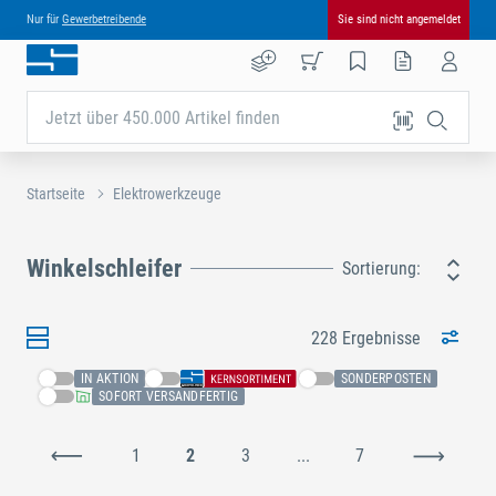
Nur für
Gewerbetreibende
Sie sind nicht angemeldet
Jetzt über 450.000 Artikel finden
Startseite
Elektrowerkzeuge
Winkelschleifer
Sortierung:
228 Ergebnisse
IN AKTION
SONDERPOSTEN
SOFORT VERSANDFERTIG
1
2
3
...
7