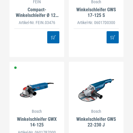
FEIN
Bosch
Compact-
Winkelschleifer GWS
Winkelschleifer Ø 125
17-125 S
mm CG 7-125
Artikel-Nr. FEIN.03476
Artikel-Nr. 06017D0300
Bosch
Bosch
Winkelschleifer GWX
Winkelschleifer GWS
14-125
22-230 J
Artikel-Nr. 06017B7000