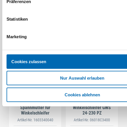
Präferenzen
Aufnahmeflansch M14
Schutzhaube 230mm
ohne DB. (GWS)
Artikel-Nr. 1605703099
Artikel-Nr. 2605510281
Statistiken
Marketing
Cookies zulassen
Nur Auswahl erlauben
Cookies ablehnen
Bosch
Bosch
Spannmutter für
Winkelschleifer GWS
Winkelschleifer
24-230 PZ
Artikel-Nr. 1603340040
Artikel-Nr. 06018C3400