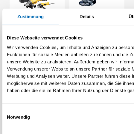
Zustimmung
Details
Üb
DeWalt
Bosch
Winkelschleifer
Winkelschleifer GWS
2200Watt DWE494
880
Diese Webseite verwendet Cookies
Artikel-Nr. DW.01847
Artikel-Nr. 060139600A
Wir verwenden Cookies, um Inhalte und Anzeigen zu persona
Funktionen für soziale Medien anbieten zu können und die Zug
unsere Website zu analysieren. Außerdem geben wir Informat
Verwendung unserer Website an unsere Partner für soziale 
Werbung und Analysen weiter. Unsere Partner führen diese 
möglicherweise mit weiteren Daten zusammen, die Sie ihnen 
haben oder die sie im Rahmen Ihrer Nutzung der Dienste g
Einwilligungsauswahl
Notwendig
Bosch
Bosch