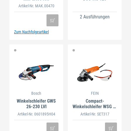
Artikel-Nr. MAK.00470
2 Ausführungen
Zum Nachfolgeartikel
Bosch
FEIN
Winkelschleifer GWS
Compact-
26-230 LVI
Winkelschleifer WSG 7-
125
Artikel-Nr. 0601895H04
Artikel-Nr. SET317