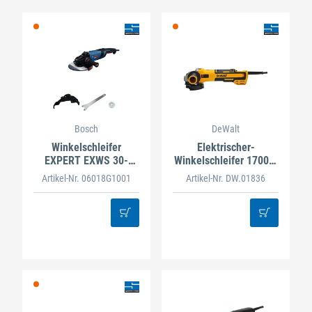
Bosch
DeWalt
Winkelschleifer
Elektrischer-
EXPERT EXWS 30-
Winkelschleifer 1700W
230B
BL DWE4357
Artikel-Nr. 06018G1001
Artikel-Nr. DW.01836