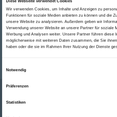
Diese Webseite verwendet Cookies
Telefon
Wir verwenden Cookies, um Inhalte und Anzeigen zu persona
+49 871 973 899
(Mo - Fr: 07:00 - 18:00 Uhr)
Funktionen für soziale Medien anbieten zu können und die Zug
unsere Website zu analysieren. Außerdem geben wir Informat
WhatsApp
Verwendung unserer Website an unsere Partner für soziale 
Werbung und Analysen weiter. Unsere Partner führen diese 
+49 (0)151 172 082 54
möglicherweise mit weiteren Daten zusammen, die Sie ihnen 
haben oder die sie im Rahmen Ihrer Nutzung der Dienste g
E-Mail
post@seefelder.net
Einwilligungsauswahl
Notwendig
Präferenzen
Unternehmen
Statistiken
Service