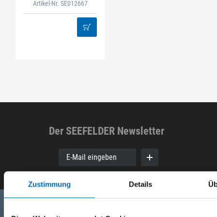
Artikel-Nr. SE012667
Der SEEFELDER Newsletter
E-Mail eingeben
Zustimmung
Details
Üb