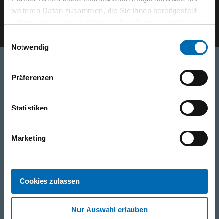
weiteren Daten zusammen, die Sie ihnen bereitgestellt
E-Mail eingeben
haben oder die sie im Rahmen Ihrer Nutzung der Dienste
gesammelt haben.
Einwilligungsauswahl
Notwendig
Präferenzen
Telefon
+49 871 973 899
(Mo - Fr: 07:00 - 18:00 Uhr)
Statistiken
WhatsApp
Marketing
+49 (0)151 172 082 54
E-Mail
Cookies zulassen
post@seefelder.net
Nur Auswahl erlauben