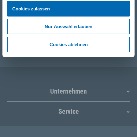
WhatsApp
Cookies zulassen
+49 (0)151 172 082 54
Nur Auswahl erlauben
E-Mail
post@seefelder.net
Cookies ablehnen
Unternehmen
Service