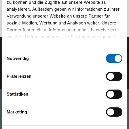
zu können und die Zugriffe auf unsere Website zu
analysieren. Außerdem geben wir Informationen zu Ihrer
Verwendung unserer Website an unsere Partner für
soziale Medien, Werbung und Analysen weiter. Unsere
Partner führen diese Informationen möglicherweise mit
weiteren Daten zusammen, die Sie ihnen bereitgestellt
haben oder die sie im Rahmen Ihrer Nutzung der Dienste
gesammelt haben.
Einwilligungsauswahl
Der SEEFELDER Newsletter
Notwendig
E-Mail eingeben
Präferenzen
Statistiken
Telefon
Marketing
+49 871 973 899
(Mo - Fr: 07:00 - 18:00 Uhr)