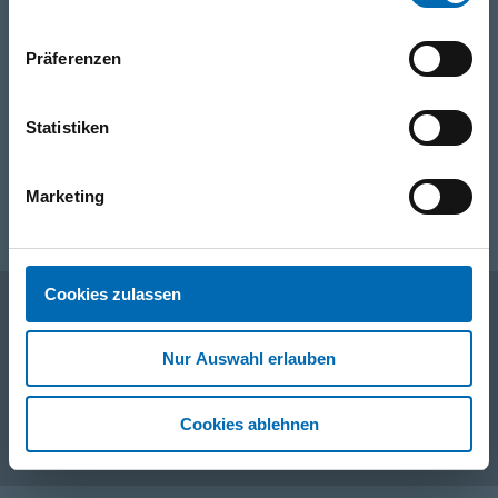
WhatsApp
Präferenzen
+49 (0)151 172 082 54
Statistiken
E-Mail
post@seefelder.net
Marketing
Cookies zulassen
Unternehmen
Nur Auswahl erlauben
Cookies ablehnen
Service