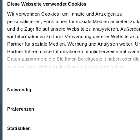
Diese Webseite verwendet Cookies
Wir verwenden Cookies, um Inhalte und Anzeigen zu
Telefon
personalisieren, Funktionen für soziale Medien anbieten zu 
+49 871 973 899
(Mo - Fr: 07:00 - 18:00 Uhr)
und die Zugriffe auf unsere Website zu analysieren. Außerd
wir Informationen zu Ihrer Verwendung unserer Website an 
WhatsApp
Partner für soziale Medien, Werbung und Analysen weiter. U
Partner führen diese Informationen möglicherweise mit weite
+49 (0)151 172 082 54
Daten zusammen, die Sie ihnen bereitgestellt haben oder die
Rahmen Ihrer Nutzung der Dienste gesammelt haben.
E-Mail
post@seefelder.net
Einwilligungsauswahl
Notwendig
Präferenzen
Unternehmen
Statistiken