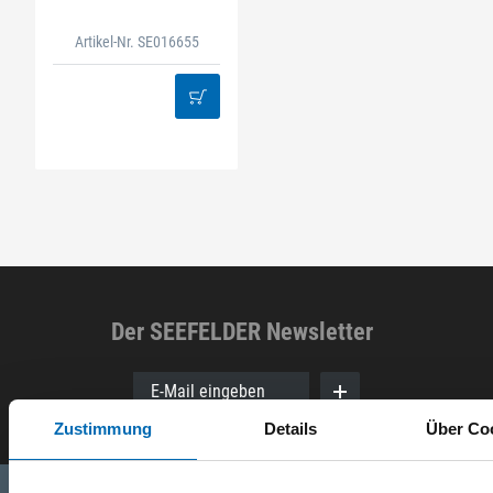
Artikel-Nr. SE016655
Der SEEFELDER Newsletter
E-Mail eingeben
Zustimmung
Details
Über Co