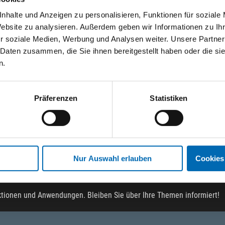
nhalte und Anzeigen zu personalisieren, Funktionen für soziale
Website zu analysieren. Außerdem geben wir Informationen zu I
WicaTex
WicaTex
r soziale Medien, Werbung und Analysen weiter. Unsere Partner
Warnweste Wilfried
Warnweste BW-MG
 Daten zusammen, die Sie ihnen bereitgestellt haben oder die s
n.
Artikel-Nr. AS.02994
Artikel-Nr. AS.05908
Präferenzen
Statistiken
Nur Auswahl erlauben
Cookies
ktionen und Anwendungen. Bleiben Sie über Ihre Themen informiert!