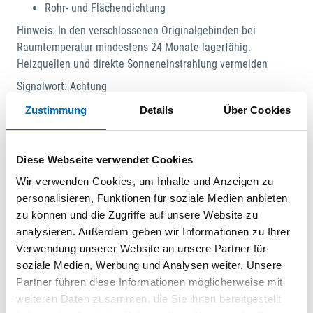
Rohr- und Flächendichtung
Hinweis: In den verschlossenen Originalgebinden bei
Raumtemperatur mindestens 24 Monate lagerfähig.
Heizquellen und direkte Sonneneinstrahlung vermeiden
Signalwort: Achtung
Gefahrenhinweise:
Zustimmung
Details
Über Cookies
H319: Verursacht schwere Augenreizung;H317: Kann
allergische Hautreaktionen verursachen;H315: Verursacht
Hautreizungen;H335: Kann die Atemwege reizen
Diese Webseite verwendet Cookies
Wir verwenden Cookies, um Inhalte und Anzeigen zu
personalisieren, Funktionen für soziale Medien anbieten
Dokumente
zu können und die Zugriffe auf unsere Website zu
analysieren. Außerdem geben wir Informationen zu Ihrer
Datenblatt
Verwendung unserer Website an unsere Partner für
PDF
soziale Medien, Werbung und Analysen weiter. Unsere
Partner führen diese Informationen möglicherweise mit
weiteren Daten zusammen, die Sie ihnen bereitgestellt