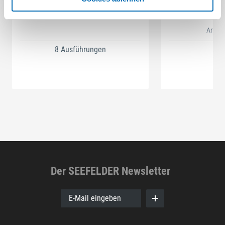
SELFCLEAN Filtersack SC FIS-CT
Bit-Box
Artikel
8 Ausführungen
Der SEEFELDER Newsletter
E-Mail eingeben