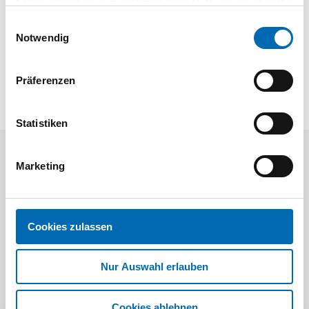
haben oder die sie im Rahmen Ihrer Nutzung der Dienste
gesammelt haben.
Einwilligungsauswahl
Notwendig
Präferenzen
Statistiken
Aktuelle Angebote
Marketing
Cookies zulassen
Nur Auswahl erlauben
Festool
STAH
Cookies ablehnen