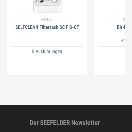
Festool
STAH
SELFCLEAN Filtersack SC FIS-CT
Bit-Box
Artikel
8 Ausführungen
Der SEEFELDER Newsletter