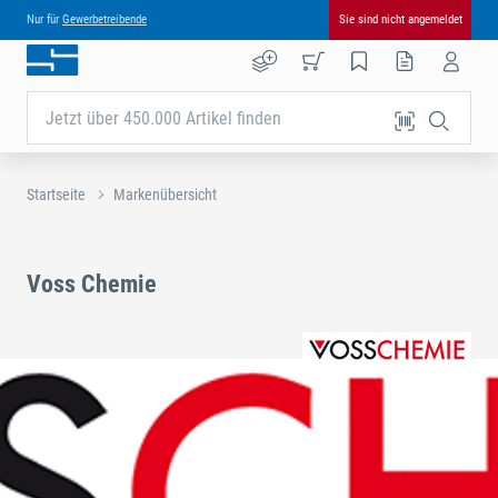
Nur für
Gewerbetreibende
Sie sind nicht angemeldet
Jetzt über 450.000 Artikel finden
Startseite
Markenübersicht
Voss Chemie