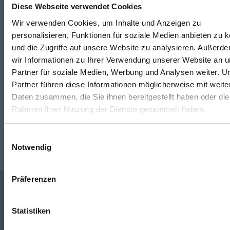
Diese Webseite verwendet Cookies
Wir verwenden Cookies, um Inhalte und Anzeigen zu
Telefon
personalisieren, Funktionen für soziale Medien anbieten zu 
+49 871 973 899
(Mo - Fr: 07:00 - 18:00 Uhr)
und die Zugriffe auf unsere Website zu analysieren. Außerd
wir Informationen zu Ihrer Verwendung unserer Website an 
WhatsApp
Partner für soziale Medien, Werbung und Analysen weiter. U
Partner führen diese Informationen möglicherweise mit weite
+49 (0)151 172 082 54
Daten zusammen, die Sie ihnen bereitgestellt haben oder die
Rahmen Ihrer Nutzung der Dienste gesammelt haben.
E-Mail
post@seefelder.net
Einwilligungsauswahl
Notwendig
Präferenzen
Unternehmen
Statistiken