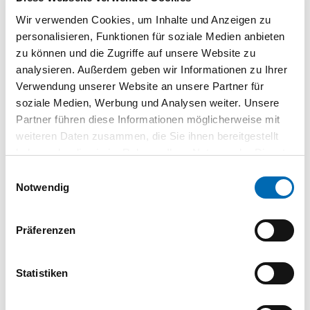
BE.01401
| AS1,25-5,0
Wir verwenden Cookies, um Inhalte und Anzeigen zu
personalisieren, Funktionen für soziale Medien anbieten
1 St.
VPE
zu können und die Zugriffe auf unsere Website zu
analysieren. Außerdem geben wir Informationen zu Ihrer
Säulen-Schwenkkran AS
125 kg 4000 mm
Verwendung unserer Website an unsere Partner für
BE.01400
| AS1,25-4,0
soziale Medien, Werbung und Analysen weiter. Unsere
Partner führen diese Informationen möglicherweise mit
1 St.
VPE
weiteren Daten zusammen, die Sie ihnen bereitgestellt
haben oder die sie im Rahmen Ihrer Nutzung der Dienste
Säulen-Schwenkkran AS
gesammelt haben.
Einwilligungsauswahl
125 kg 3000 mm
Notwendig
BE.01399
| AS1,25-3,0
1 St.
VPE
Präferenzen
Statistiken
Technische Daten