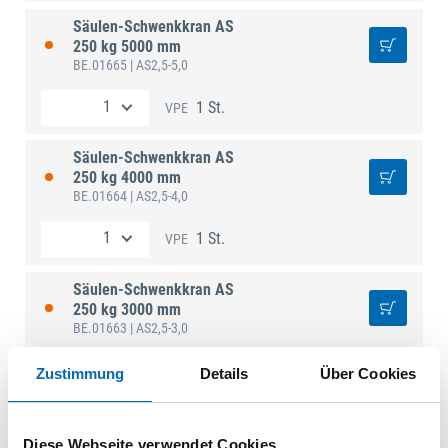
Säulen-Schwenkkran AS
250 kg 5000 mm
BE.01665
| AS2,5-5,0
1 St.
VPE
Säulen-Schwenkkran AS
250 kg 4000 mm
BE.01664
| AS2,5-4,0
1 St.
VPE
Säulen-Schwenkkran AS
250 kg 3000 mm
BE.01663
| AS2,5-3,0
1 St.
VPE
Zustimmung
Details
Über Cookies
Säulen-Schwenkkran AS
125 kg 5000 mm
Diese Webseite verwendet Cookies