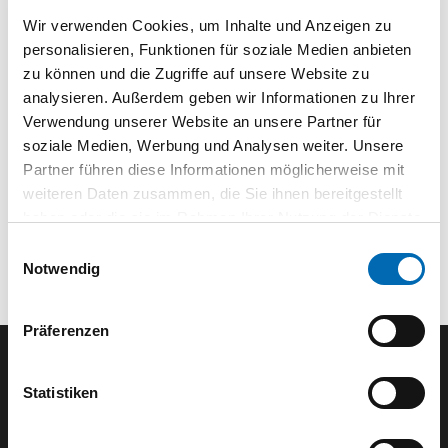
Wir verwenden Cookies, um Inhalte und Anzeigen zu
personalisieren, Funktionen für soziale Medien anbieten
Technische Daten
zu können und die Zugriffe auf unsere Website zu
analysieren. Außerdem geben wir Informationen zu Ihrer
Verwendung unserer Website an unsere Partner für
soziale Medien, Werbung und Analysen weiter. Unsere
Partner führen diese Informationen möglicherweise mit
weiteren Daten zusammen, die Sie ihnen bereitgestellt
haben oder die sie im Rahmen Ihrer Nutzung der Dienste
gesammelt haben.
Einwilligungsauswahl
Notwendig
Präferenzen
Der SEEFELDER Newsletter
Statistiken
E-Mail eingeben