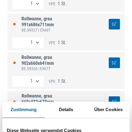
1 St.
VPE
Rollwanne, grau
991x686x711mm
BE.09327
| E968T
1 St.
VPE
Rollwanne, grau
902x660x641mm
BE.09326
| E967T
1 St.
VPE
Rollwanne, grau
660x432x670mm
BE.09325
| E970T
Zustimmung
Details
Über Cookies
1 St.
VPE
Diese Webseite verwendet Cookies