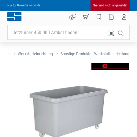
Nur für
Gewerbetreibende
Sie sind nicht angemeldet
Jetzt über 450.000 Artikel finden
rtseite
Werkstatteinrichtung
Sonstige Produkte - Werkstatteinrichtung