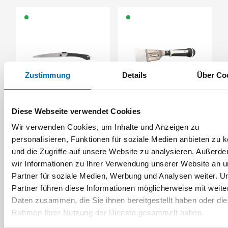
Zustimmung
Details
Über Co
TAJIMA
TAJIMA
Klappsäge G-Saw
Schaber flexibel
Diese Webseite verwendet Cookies
PHR250F80
Wir verwenden Cookies, um Inhalte und Anzeigen zu
Artikel-Nr. 4222301030
Artikel-Nr. 4248812050
personalisieren, Funktionen für soziale Medien anbieten zu 
und die Zugriffe auf unsere Website zu analysieren. Außerd
wir Informationen zu Ihrer Verwendung unserer Website an 
Partner für soziale Medien, Werbung und Analysen weiter. U
Partner führen diese Informationen möglicherweise mit weite
Daten zusammen, die Sie ihnen bereitgestellt haben oder die
Rahmen Ihrer Nutzung der Dienste gesammelt haben.