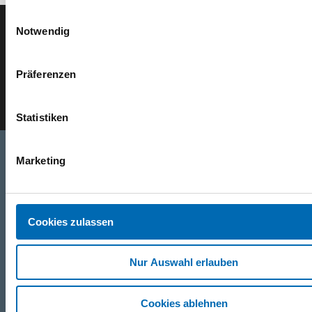
Einwilligungsauswahl
Notwendig
Der SEEFELDER Newsletter
Präferenzen
E-Mail eingeben
Statistiken
Marketing
Telefon
+49 871 973 899
(Mo - Fr: 07:00 - 18:00 Uhr)
Cookies zulassen
WhatsApp
Nur Auswahl erlauben
+49 (0)151 172 082 54
Cookies ablehnen
E-Mail