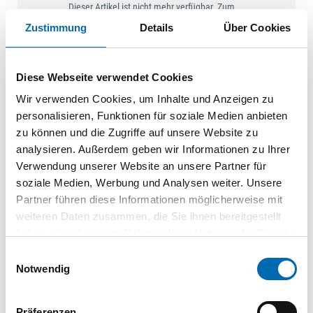
Dieser Artikel ist nicht mehr verfügbar. Zum
Nachfolgeartikel:
SK414B
Zustimmung
Details
Über Cookies
SILIKON
SCHLAUCHDICHTUNG
Diese Webseite verwendet Cookies
6MM SC416 BRAUN
SK416.B
| SK416
Wir verwenden Cookies, um Inhalte und Anzeigen zu
personalisieren, Funktionen für soziale Medien anbieten
100
VPE
Meter
zu können und die Zugriffe auf unsere Website zu
analysieren. Außerdem geben wir Informationen zu Ihrer
Dieser Artikel ist nicht mehr verfügbar. Zum
Nachfolgeartikel:
SK416B
Verwendung unserer Website an unsere Partner für
soziale Medien, Werbung und Analysen weiter. Unsere
SILIKON
Partner führen diese Informationen möglicherweise mit
SCHLAUCHDICHTUNG
weiteren Daten zusammen, die Sie ihnen bereitgestellt
8MM SC418 BRAUN
haben oder die sie im Rahmen Ihrer Nutzung der Dienste
SK418.B
| SK418
gesammelt haben.
Einwilligungsauswahl
100
VPE
Notwendig
Meter
Dieser Artikel ist nicht mehr verfügbar. Zum
Nachfolgeartikel:
SK418B
Präferenzen