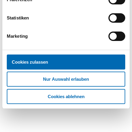
SILIKON
SCHLAUCHDICHTUNG 10
Statistiken
SC420 BRAUN
SK420.B
| SK420
Marketing
100
VPE
Meter
Dieser Artikel ist nicht mehr verfügbar. Zum
Nachfolgeartikel:
SK420B
Cookies zulassen
Nur Auswahl erlauben
Technische Daten
Cookies ablehnen