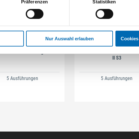
Präferenzen
Statistiken
Nur Auswahl erlauben
Cookies
STEITZ SECURA
STEITZ SECURA
erwehrstiefel Fire Fighter
Sicherheitshalbstiefel Oslo 
II S3
5 Ausführungen
5 Ausführungen