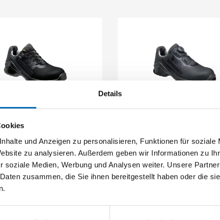
Schließen
Details
STEITZ SECURA
STEITZ SECURA
lbschuh VD 3500 GTX S3
Sicherheitshalbschuh VD PR
BOA SF, S3 SRC CI ES
Cookies
nhalte und Anzeigen zu personalisieren, Funktionen für soziale
Website zu analysieren. Außerdem geben wir Informationen zu I
13 Ausführungen
13 Ausführungen
r soziale Medien, Werbung und Analysen weiter. Unsere Partner
 Daten zusammen, die Sie ihnen bereitgestellt haben oder die s
n.