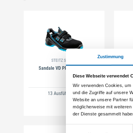
Schließen
Zustimmung
STEITZ SECURA
Sandale VD PRO 1000 S1P
Ha
Schließen
Diese Webseite verwendet 
Wir verwenden Cookies, um I
und die Zugriffe auf unsere 
13 Ausführungen
Website an unsere Partner fü
möglicherweise mit weiteren
der Dienste gesammelt habe
Einwilligungsauswahl