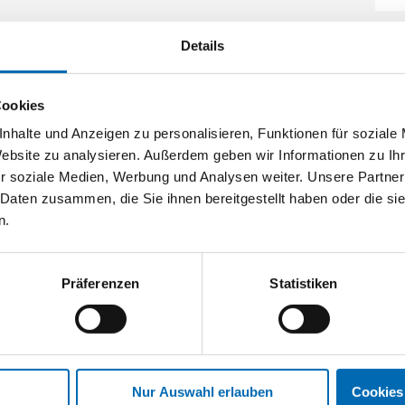
 sind aktuell lieferbar.
Details
chlüsselfläche u.I-
Cookies
nhalte und Anzeigen zu personalisieren, Funktionen für soziale
 sind aktuell lieferbar.
Website zu analysieren. Außerdem geben wir Informationen zu I
lknöpfe
r soziale Medien, Werbung und Analysen weiter. Unsere Partner
 Daten zusammen, die Sie ihnen bereitgestellt haben oder die s
n.
Präferenzen
Statistiken
Nur Auswahl erlauben
Cookies