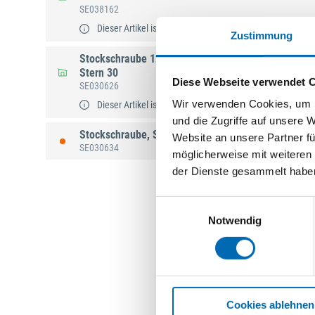
SE038162
Dieser Artikel ist bald nicht mehr verfügbar. Restbestände
Zustimmung
Stockschraube 12x120 galv. verzinkt m.Sechskant-S
Stern 30
Diese Webseite verwendet 
SE030626
Wir verwenden Cookies, um I
Dieser Artikel ist bald nicht mehr verfügbar. Restbestände
und die Zugriffe auf unsere 
Stockschraube, Stahl verzinkt M5x50mm, für Möbe
Website an unsere Partner fü
SE030634
möglicherweise mit weiteren
der Dienste gesammelt habe
Einwilligungsauswahl
Notwendig
Cookies ablehnen