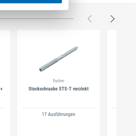
fischer
 +
Stockschraube STS-T verzinkt
Stockschr
17 Ausführungen
3