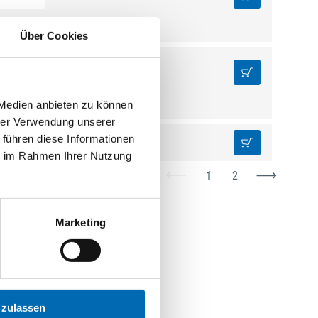
Über Cookies
50 St.
 Medien anbieten zu können
hrer Verwendung unserer
 führen diese Informationen
100 St.
ie im Rahmen Ihrer Nutzung
1
2
Marketing
 zulassen