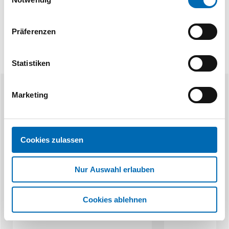
Präferenzen
Statistiken
Marketing
Ähnliche Produkte
Cookies zulassen
Nur Auswahl erlauben
Sche
Cookies ablehnen
Stabdübel
Stahldübel Ø 7 