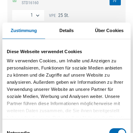
STD16160
25 St.
VPE
Stabdübel 16x180 WE-VZ
Zustimmung
Details
Über Cookies
STD16180
25 St.
VPE
Diese Webseite verwendet Cookies
Wir verwenden Cookies, um Inhalte und Anzeigen zu
Stabdübel 16x200 WE-VZ
personalisieren, Funktionen für soziale Medien anbieten
STD16200
zu können und die Zugriffe auf unsere Website zu
25 St.
VPE
analysieren. Außerdem geben wir Informationen zu Ihrer
Verwendung unserer Website an unsere Partner für
soziale Medien, Werbung und Analysen weiter. Unsere
Partner führen diese Informationen möglicherweise mit
weiteren Daten zusammen, die Sie ihnen bereitgestellt
Technische Daten
haben oder die sie im Rahmen Ihrer Nutzung der Dienste
Produktart
Stahldübel
gesammelt haben.
Einwilligungsauswahl
Notwendig