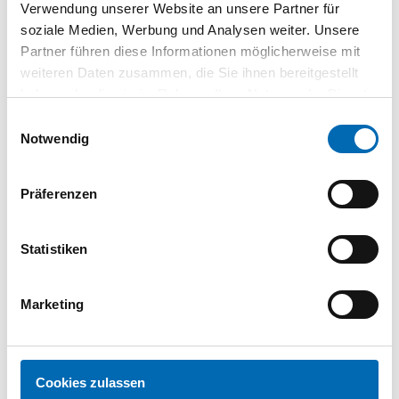
St.
Verwendung unserer Website an unsere Partner für
soziale Medien, Werbung und Analysen weiter. Unsere
Spanplattenschraube
Partner führen diese Informationen möglicherweise mit
4,0x70 TG PZ 2 WE-VZ
weiteren Daten zusammen, die Sie ihnen bereitgestellt
Senkkopf
800Z470
haben oder die sie im Rahmen Ihrer Nutzung der Dienste
gesammelt haben.
Einwilligungsauswahl
200
VPE
Notwendig
St.
Spanplattenschraube
Präferenzen
4,5x40 TG PZ 2 WE-VZ
Senkkopf
800Z4540
Statistiken
500
VPE
St.
Marketing
Spanplattenschraube
4,5x45 TG PZ 2 WE-VZ
Senkkopf
800Z4545
Cookies zulassen
500
VPE