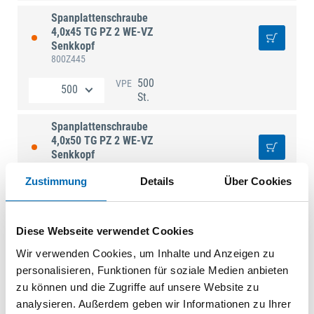
Spanplattenschraube
4,0x45 TG PZ 2 WE-VZ
Senkkopf
800Z445
500
VPE
St.
Spanplattenschraube
4,0x50 TG PZ 2 WE-VZ
Senkkopf
800Z450
Zustimmung
Details
Über Cookies
500
VPE
St.
Diese Webseite verwendet Cookies
Spanplattenschraube
4,0x60 TG PZ 2 WE-VZ
Wir verwenden Cookies, um Inhalte und Anzeigen zu
Senkkopf
personalisieren, Funktionen für soziale Medien anbieten
800Z460
zu können und die Zugriffe auf unsere Website zu
500
VPE
analysieren. Außerdem geben wir Informationen zu Ihrer