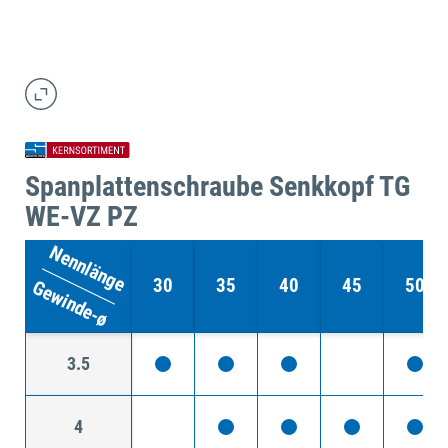
Spanplattenschraube Senkkopf TG
WE-VZ PZ
Nennlänge
30
35
40
45
50
Gewinde-ø
3.5
4