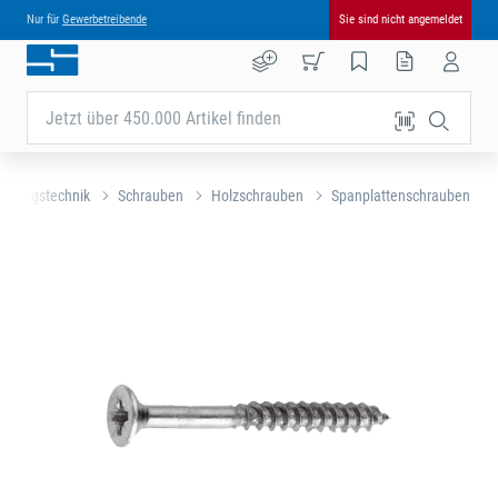
Nur für
Gewerbetreibende
Sie sind nicht angemeldet
Jetzt über 450.000 Artikel finden
tigungstechnik
Schrauben
Holzschrauben
Spanplattenschrauben