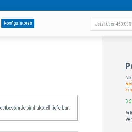
Konfiguratoren
Jetzt über 450.000 
P
All
Meld
zu 
3 S
Restbestände sind aktuell lieferbar.
Art
Ver