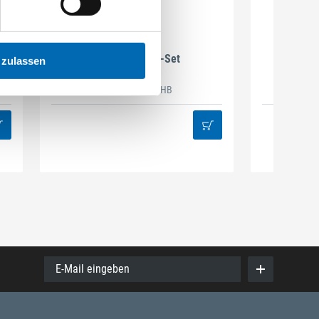
DAMAZEN
Holzbau Regal-Set
Spiralb
 zulassen
Artikel-Nr. REG.HB
38
E-Mail eingeben