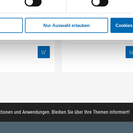
STAHLHÄRTER
DAMAZEN
it-Box 32-tlg Mix
Innenausbau Regal-Set
Nur Auswahl erlauben
Cookies
Artikel-Nr. BB.32
Artikel-Nr. REG.IA
ktionen und Anwendungen. Bleiben Sie über Ihre Themen informiert!