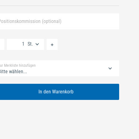
Positionskommission (optional)
Neue Liste anlegen
St.
Standard Merkliste
ur Merkliste hinzufügen
itte wählen...
In den Warenkorb