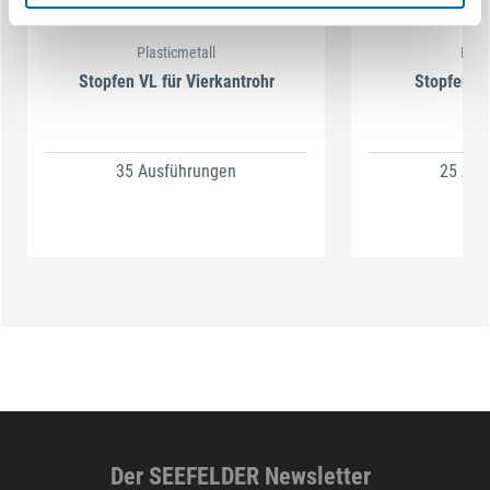
Plasticmetall
Plas
Stopfen VL für Vierkantrohr
Stopfen GL
35 Ausführungen
25 Aus
Der SEEFELDER Newsletter