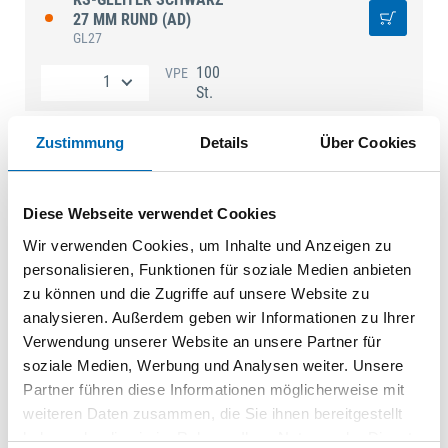
27 MM RUND (AD)
GL27
100
VPE
St.
KS-GLEITER SCHWARZ
Zustimmung
Details
Über Cookies
30 MM RUND (AD)
GL30
100
VPE
Diese Webseite verwendet Cookies
St.
Wir verwenden Cookies, um Inhalte und Anzeigen zu
personalisieren, Funktionen für soziale Medien anbieten
KS-GLEITER SCHWARZ
35 MM RUND (AD)
zu können und die Zugriffe auf unsere Website zu
GL35
analysieren. Außerdem geben wir Informationen zu Ihrer
Verwendung unserer Website an unsere Partner für
100
VPE
St.
soziale Medien, Werbung und Analysen weiter. Unsere
Partner führen diese Informationen möglicherweise mit
weiteren Daten zusammen, die Sie ihnen bereitgestellt
haben oder die sie im Rahmen Ihrer Nutzung der Dienste