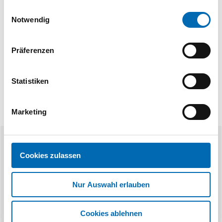
gesammelt haben.
Technische Daten
Einwilligungsauswahl
Notwendig
Rohrwandstärke
1,0 - 2,0
Produktart
Rohrkappe
Präferenzen
Statistiken
Marketing
Ähnliche Produkte
Cookies zulassen
Nur Auswahl erlauben
Cookies ablehnen