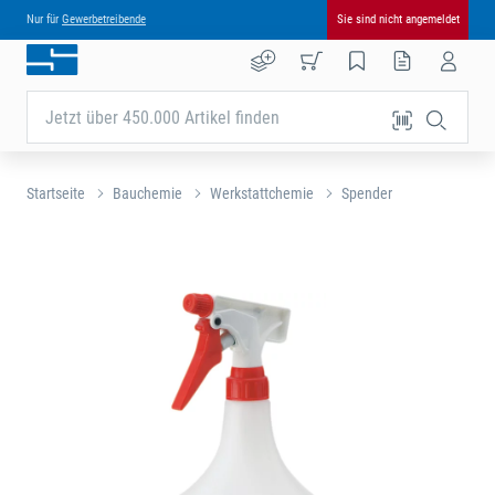
Nur für
Gewerbetreibende
Sie sind nicht angemeldet
Jetzt über 450.000 Artikel finden
Startseite
Bauchemie
Werkstattchemie
Spender