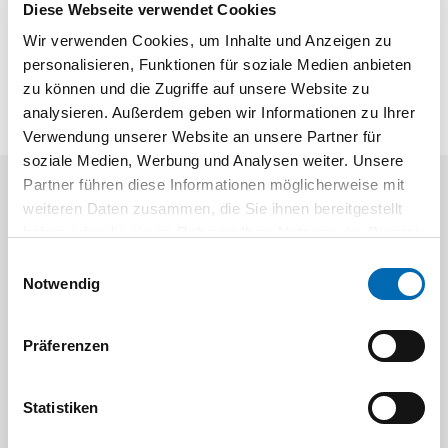
Diese Webseite verwendet Cookies
Handzerstäuber mit Vitondichtung und Kunststoffdüse.
Wir verwenden Cookies, um Inhalte und Anzeigen zu
Kunststoffdüse verstellbar. Fördermenge 1,50 ml pro Hub.
personalisieren, Funktionen für soziale Medien anbieten
zu können und die Zugriffe auf unsere Website zu
analysieren. Außerdem geben wir Informationen zu Ihrer
Verwendung unserer Website an unsere Partner für
soziale Medien, Werbung und Analysen weiter. Unsere
Partner führen diese Informationen möglicherweise mit
weiteren Daten zusammen, die Sie ihnen bereitgestellt
Kunden kauften auch
haben oder die sie im Rahmen Ihrer Nutzung der Dienste
gesammelt haben.
Einwilligungsauswahl
Notwendig
Präferenzen
Statistiken
E-Coll
ULT