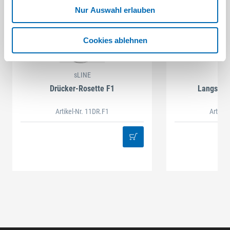
Nur Auswahl erlauben
Cookies ablehnen
sLINE
Drücker-Rosette F1
Langschil
Artikel-Nr. 11DR.F1
Artikel