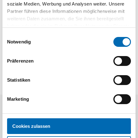
soziale Medien, Werbung und Analysen weiter. Unsere
Partner führen diese Informationen möglicherweise mit
weiteren Daten zusammen, die Sie ihnen bereitgestellt
haben oder die sie im Rahmen Ihrer Nutzung der Dienste
gesammelt haben.
03 | sLINE Katalog 2022
Einwilligungsauswahl
Notwendig
Präferenzen
Statistiken
Marketing
Kunden kauften auch
Cookies zulassen