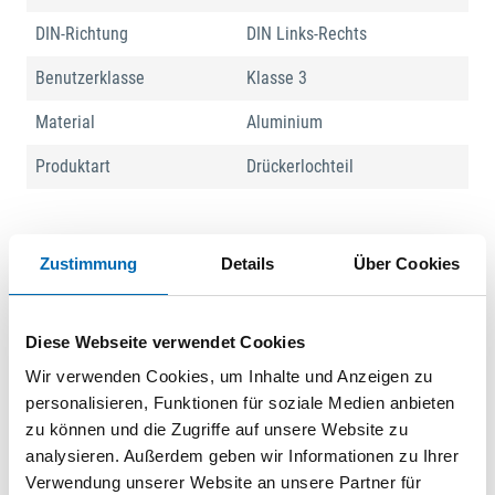
DIN-Richtung
DIN Links-Rechts
Benutzerklasse
Klasse 3
Material
Aluminium
Produktart
Drückerlochteil
Produktbeschreibung
Zustimmung
Details
Über Cookies
Das Aluminium-Drückerlochteil ist ein Ersatzteil für
Türbeschläge. Außerdem kann es auch für die eigene
Diese Webseite verwendet Cookies
Zusammenstellung eines Türbeschlags verwendet werden.
Wir verwenden Cookies, um Inhalte und Anzeigen zu
personalisieren, Funktionen für soziale Medien anbieten
Dokumente
zu können und die Zugriffe auf unsere Website zu
analysieren. Außerdem geben wir Informationen zu Ihrer
01 | Hauptkatalog 2019/21
Verwendung unserer Website an unsere Partner für