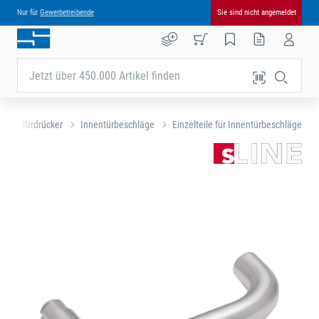
Nur für
Gewerbetreibende
Sie sind nicht angemeldet
Jetzt über 450.000 Artikel finden
e
Türdrücker
Innentürbeschläge
Einzelteile für Innentürbeschläge