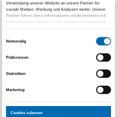
Verwendung unserer Website an unsere Partner für
soziale Medien, Werbung und Analysen weiter. Unsere
Ähnliche Produkte
Partner führen diese Informationen möglicherweise mit
weiteren Daten zusammen, die Sie ihnen bereitgestellt
haben oder die sie im Rahmen Ihrer Nutzung der Dienste
gesammelt haben.
Einwilligungsauswahl
Notwendig
Präferenzen
fischer
DIN- un
Unterlegscheibe verzinkt
Unterlegscheib
Statistiken
galv.
Marketing
11 Ausführungen
21 Aus
Cookies zulassen