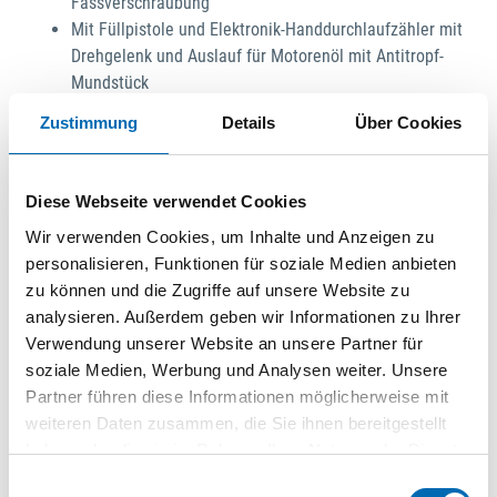
Fassverschraubung
Mit Füllpistole und Elektronik-Handdurchlaufzähler mit
Drehgelenk und Auslauf für Motorenöl mit Antitropf-
Mundstück
3 m langer Saugschlauch NW 19, G 3/4“ mit Fußventil
Zustimmung
Details
Über Cookies
3 m langer Druckschlauch NW 13, G 1/2“
Für 200-l-Fässer, mit stabilem Fahrwagen
Förderleistung ca. 12 l/min (viskositätsabhängig),
Diese Webseite verwendet Cookies
Förderleistung der einzelnen Pumpe max. 30 l/min bei
Wir verwenden Cookies, um Inhalte und Anzeigen zu
freiem Auslauf
personalisieren, Funktionen für soziale Medien anbieten
Empfohlener Druckluftanschluss: 3–10 bar
zu können und die Zugriffe auf unsere Website zu
Hinweis: Diese Druckluft-Abfüllanlage, Modell „PumpMaster 2
analysieren. Außerdem geben wir Informationen zu Ihrer
DP-F 3:1“ eignet sich für Hydraulik-, Motoren-, Getriebe- und
Verwendung unserer Website an unsere Partner für
andere hochviskose Öle, Pflanzenöl sowie
soziale Medien, Werbung und Analysen weiter. Unsere
Frostschutzkonzentrate.
Partner führen diese Informationen möglicherweise mit
weiteren Daten zusammen, die Sie ihnen bereitgestellt
haben oder die sie im Rahmen Ihrer Nutzung der Dienste
gesammelt haben.
Einwilligungsauswahl