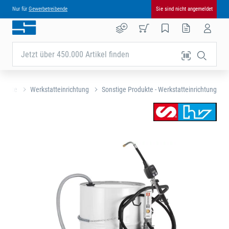
Nur für
Gewerbetreibende
Sie sind nicht angemeldet
Jetzt über 450.000 Artikel finden
rtseite
Werkstatteinrichtung
Sonstige Produkte - Werkstatteinrichtung