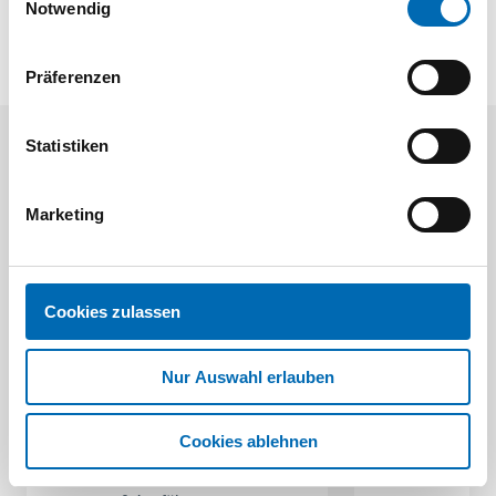
Notwendig
Präferenzen
Statistiken
Aktuelle Angebote
Marketing
Cookies zulassen
Nur Auswahl erlauben
Festool
STAH
SELFCLEAN Filtersack SC FIS-CT
Bit-Box
Cookies ablehnen
Artikel