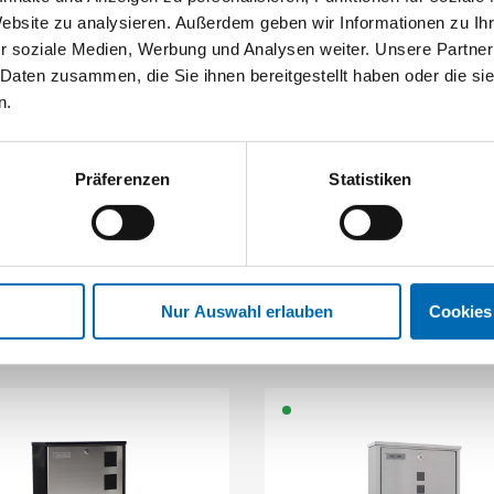
Website zu analysieren. Außerdem geben wir Informationen zu I
r soziale Medien, Werbung und Analysen weiter. Unsere Partner
 Daten zusammen, die Sie ihnen bereitgestellt haben oder die s
n.
Rottner
Rottner
efkästen Villa Spezial-Set
Schlüsseltresor Keytron
Präferenzen
Statistiken
Artikel-Nr. SE023737
2 Ausführungen
Nur Auswahl erlauben
Cookies