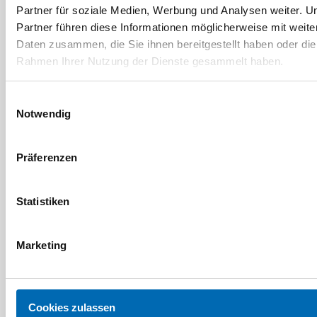
Partner für soziale Medien, Werbung und Analysen weiter. U
Renz
Renz
Partner führen diese Informationen möglicherweise mit weite
Klingelknopf Grothe
Klingeltaster
Daten zusammen, die Sie ihnen bereitgestellt haben oder die
Rahmen Ihrer Nutzung der Dienste gesammelt haben.
Artikel-Nr. 97.9.85063
Artikel-Nr. 17.0.17466
Einwilligungsauswahl
Notwendig
Präferenzen
Statistiken
Marketing
Renz
Lichttaster
Cookies zulassen