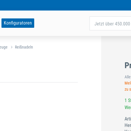
Konfiguratoren
Jetzt über 450.000 
zeuge
Reißnadeln
P
All
Meld
zu 
1 S
Wer
Art
Her