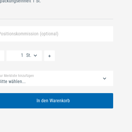
packungseinheit 1 St.
Positionskommission (optional)
Neue Liste anlegen
St.
Standard Merkliste
ur Merkliste hinzufügen
itte wählen...
In den Warenkorb