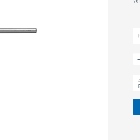
Ver
Z
B