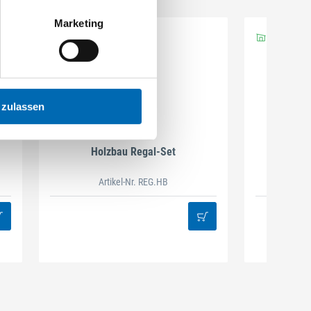
Marketing
 zulassen
DAMAZEN
Holzbau Regal-Set
Spiralb
Artikel-Nr. REG.HB
38