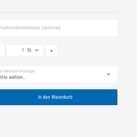
Positionskommission (optional)
Neue Liste anlegen
St.
Standard Merkliste
ur Merkliste hinzufügen
itte wählen...
In den Warenkorb