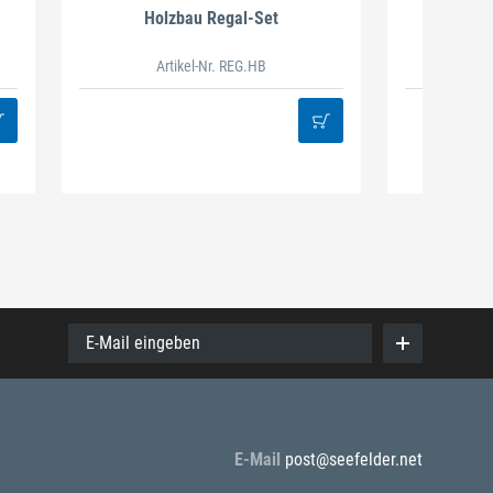
Holzbau Regal-Set
Spiralb
Artikel-Nr. REG.HB
38
E-Mail eingeben
E-Mail
post@seefelder.net