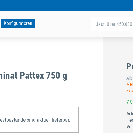
Konfiguratoren
Jetzt über 450.000 
P
minat Pattex 750 g
All
Meld
zu 
7 S
Art
Restbestände sind aktuell lieferbar.
Her
Ver