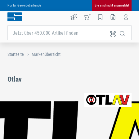
Nur für
Gewerbetreibende
Sie sind nicht angemeldet
Jetzt über 450.000 Artikel finden
Startseite
Markenübersicht
Otlav