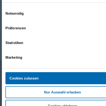
+49 871 973 899
(Mo - Fr: 07:00 - 18:00 Uhr)
Einwilligungsauswahl
Notwendig
WhatsApp
+49 (0)151 172 082 54
Präferenzen
E-Mail
post@seefelder.net
Statistiken
Marketing
Unternehmen
Cookies zulassen
Nur Auswahl erlauben
Service
Cookies ablehnen