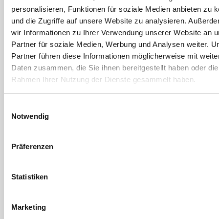
auf ovaler Rosette
auf ovaler Rosette
personalisieren, Funktionen für soziale Medien anbieten zu 
und die Zugriffe auf unsere Website zu analysieren. Außerd
4 Ausführungen
4 Ausführungen
wir Informationen zu Ihrer Verwendung unserer Website an 
Partner für soziale Medien, Werbung und Analysen weiter. U
Partner führen diese Informationen möglicherweise mit weite
Daten zusammen, die Sie ihnen bereitgestellt haben oder die
Rahmen Ihrer Nutzung der Dienste gesammelt haben.
Einwilligungsauswahl
Notwendig
Präferenzen
Ogro
Ogro
CORE Rohrrahmen-
HCM Rohrrahmen-
Drückerlochteil 8100A
Türknopf 8548V
Statistiken
auf ovaler Rosette
gekröpft, drehbar auf
ovaler Rosette
4 Ausführungen
4 Ausführungen
Marketing