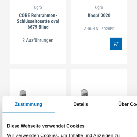
Ogro
Ogro
CORE Rohrrahmen-
Knopf 3020
Schlüsselrosette oval
6679 Blind
Artikel-Nr. 3020ER
2 Ausführungen
Zustimmung
Details
Über Co
Ogro
Ogro
Diese Webseite verwendet Cookies
CORE Rohrrahmen-
CORE Rohrrahmen-
Drückerlochteil 8907A
Drückerlochteil 8999A
Wir verwenden Cookies, um Inhalte und Anzeigen zu