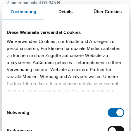
Zimmermannsbeil OX 345 H
Zustimmung
Details
Über Cookies
Angeschmiedete Nagelklaue
Zweiseitige Schneide, fein poliert
Hickory-Kuhfußstiel
Diese Webseite verwendet Cookies
Wir verwenden Cookies, um Inhalte und Anzeigen zu
Dokumente
personalisieren, Funktionen für soziale Medien anbieten
zu können und die Zugriffe auf unsere Website zu
01 | Hauptkatalog 2019/21
analysieren. Außerdem geben wir Informationen zu Ihrer
Verwendung unserer Website an unsere Partner für
soziale Medien, Werbung und Analysen weiter. Unsere
Partner führen diese Informationen möglicherweise mit
weiteren Daten zusammen, die Sie ihnen bereitgestellt
haben oder die sie im Rahmen Ihrer Nutzung der Dienste
gesammelt haben.
Einwilligungsauswahl
Notwendig
Präferenzen