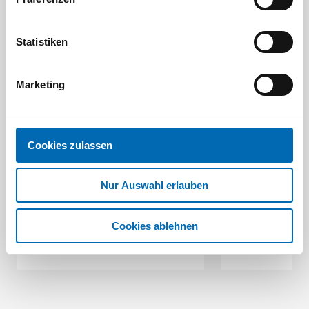
Aktuelle Angebote
Statistiken
Marketing
Festool
STAH
Cookies zulassen
SELFCLEAN Filtersack SC FIS-CT
Bit-Box
Nur Auswahl erlauben
Artikel
8 Ausführungen
Cookies ablehnen