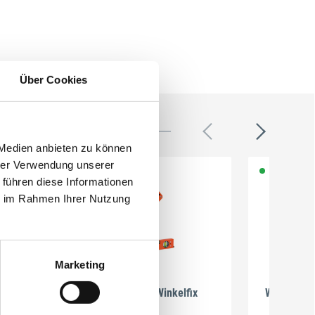
Über Cookies
 Medien anbieten zu können
hrer Verwendung unserer
 führen diese Informationen
ie im Rahmen Ihrer Nutzung
Marketing
Nedo
Winkelmessgerät Winkelfix
Winkel- u