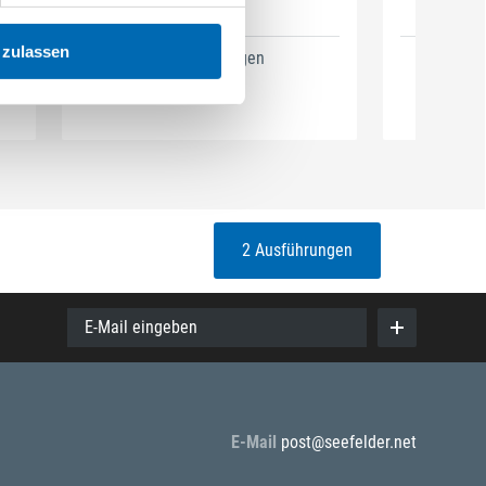
Art
 zulassen
2 Ausführungen
2 Ausführungen
E-Mail eingeben
E-Mail
post@seefelder.net