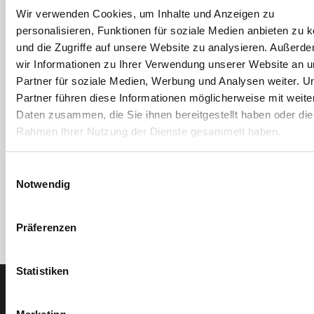
Wir verwenden Cookies, um Inhalte und Anzeigen zu
personalisieren, Funktionen für soziale Medien anbieten zu 
und die Zugriffe auf unsere Website zu analysieren. Außerd
wir Informationen zu Ihrer Verwendung unserer Website an 
Lienbacher
Lienbacher
Partner für soziale Medien, Werbung und Analysen weiter. U
Zylinderrosette oval
Oval-Rosettengarnitur
Partner führen diese Informationen möglicherweise mit weite
sichtbar geschraubt
Jupiter
Daten zusammen, die Sie ihnen bereitgestellt haben oder die
Artikel-Nr. SE023623
Rahmen Ihrer Nutzung der Dienste gesammelt haben.
2 Ausführungen
Einwilligungsauswahl
Notwendig
Präferenzen
Statistiken
Der SEEFELDER Newsletter