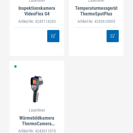
Laserliner
Laserliner
Inspektionskamera
Temperaturmessgerät
VideoFlex G4
ThermoSpotPlus
Artikel-Nr. 4245114203
Artikel-Nr. 4243610005
Laserliner
Wärmebildkamera
ThermoCamera
Connect
Artikel-Nr. 4243611010