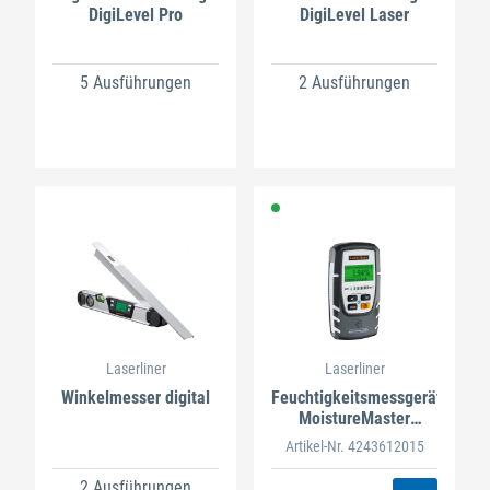
DigiLevel Pro
DigiLevel Laser
5 Ausführungen
2 Ausführungen
Laserliner
Laserliner
Winkelmesser digital
Feuchtigkeitsmessgerät
MoistureMaster
Compact Plus
Artikel-Nr. 4243612015
2 Ausführungen