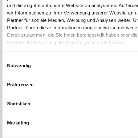
und die Zugriffe auf unsere Website zu analysieren. Außerd
wir Informationen zu Ihrer Verwendung unserer Website an 
Partner für soziale Medien, Werbung und Analysen weiter. U
Partner führen diese Informationen möglicherweise mit weite
Daten zusammen, die Sie ihnen bereitgestellt haben oder die
Rahmen Ihrer Nutzung der Dienste gesammelt haben.
Laserliner
Laserliner
Empfänger
Wärmebildkamera
Einwilligungsauswahl
RangeXtender G 60
ThermoVisualizer
Notwendig
Pocket
Artikel-Nr. 4256325035
Artikel-Nr. 4243611005
Präferenzen
Statistiken
Marketing