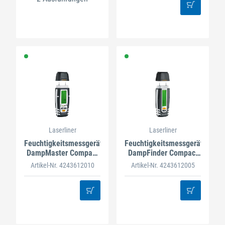
Laserliner
Laserliner
Feuchtigkeitsmessgerät
Feuchtigkeitsmessgerät
DampMaster Compact
DampFinder Compact
Plus
Plus
Artikel-Nr. 4243612010
Artikel-Nr. 4243612005