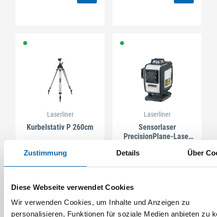
Laserliner
Laserliner
Kurbelstativ P 260cm
Sensorlaser
PrecisionPlane-Laser
4G Pro
Artikel-Nr. 4256325100
Artikel-Nr. 4256325030
Zustimmung
Details
Über Co
Diese Webseite verwendet Cookies
Wir verwenden Cookies, um Inhalte und Anzeigen zu
personalisieren, Funktionen für soziale Medien anbieten zu 