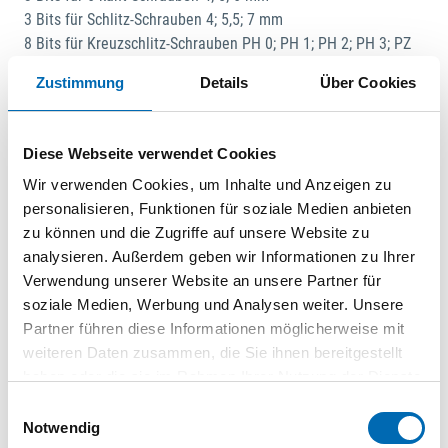
3 Bits für Schlitz-Schrauben 4; 5,5; 7 mm
8 Bits für Kreuzschlitz-Schrauben PH 0; PH 1; PH 2; PH 3; PZ
0; PZ 1; PZ 2; PZ 3
Zustimmung
Details
Über Cookies
8 Bits für TORX®-Schrauben T 8; T 10; T 15; T 20; T 25; T 27; T
30; T 40
8 Bits für TORX® BO-Schrauben, mit Bohrung T 8; T 10; T 15;
Diese Webseite verwendet Cookies
T 20; T 25; T 27; T 30; T 40
Wir verwenden Cookies, um Inhalte und Anzeigen zu
3 Bits für RIBE®-Schrauben M 5; M 6; M8
personalisieren, Funktionen für soziale Medien anbieten
3 Bits für Vielzahn-Schrauben XZN M 5; M 6; M 8
zu können und die Zugriffe auf unsere Website zu
3 Bits für Spanner-Schrauben 4; 6; 8 mm
analysieren. Außerdem geben wir Informationen zu Ihrer
2 Bits für TORQ-SET®-Schrauben Nr. 6; 8
Verwendung unserer Website an unsere Partner für
3 Bits für TRI-WING®-Schrauben Nr. 1; 2; 3
soziale Medien, Werbung und Analysen weiter. Unsere
1 Bit-Halter, magnetisch
Partner führen diese Informationen möglicherweise mit
2 Verlängerungen 50; 100 mm
weiteren Daten zusammen, die Sie ihnen bereitgestellt
1 4-kant-Schraubendreher 1/4"
haben oder die sie im Rahmen Ihrer Nutzung der Dienste
1 Quergriff mit Gleitstück
gesammelt haben.
1 Kardangelenk
Einwilligungsauswahl
Notwendig
3/8"