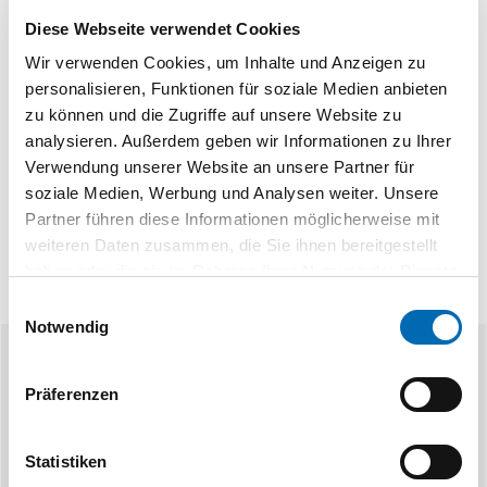
Diese Webseite verwendet Cookies
Wir verwenden Cookies, um Inhalte und Anzeigen zu
personalisieren, Funktionen für soziale Medien anbieten
Technische Daten
zu können und die Zugriffe auf unsere Website zu
Produktart
Ratschenringmaulschlüssel
analysieren. Außerdem geben wir Informationen zu Ihrer
Verwendung unserer Website an unsere Partner für
soziale Medien, Werbung und Analysen weiter. Unsere
Partner führen diese Informationen möglicherweise mit
weiteren Daten zusammen, die Sie ihnen bereitgestellt
haben oder die sie im Rahmen Ihrer Nutzung der Dienste
gesammelt haben.
Einwilligungsauswahl
Notwendig
Ähnliche Produkte
Präferenzen
Statistiken