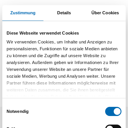
Ausf.
10-teilig, SW 8-19 mm
Zustimmung
Details
Über Cookies
Produktart
Ratschenringmaulschlüssel
Diese Webseite verwendet Cookies
Produktbeschreibung
Wir verwenden Cookies, um Inhalte und Anzeigen zu
personalisieren, Funktionen für soziale Medien anbieten
Hochglanzverchromt und spiegelpoliert, exakt verzahnt mit
zu können und die Zugriffe auf unsere Website zu
72-Zähnen und einem Rückstellwinkel von nur 5°,
analysieren. Außerdem geben wir Informationen zu Ihrer
Maulstellung 15°, mit ovalem Schaft. Die Drehmomente
Verwendung unserer Website an unsere Partner für
übertreffen die Vorgaben nach DIN 3110. Ratschenkopf 15°
soziale Medien, Werbung und Analysen weiter. Unsere
abgewinkelt, umschaltbar mit Umschalthebel.
Partner führen diese Informationen möglicherweise mit
weiteren Daten zusammen, die Sie ihnen bereitgestellt
haben oder die sie im Rahmen Ihrer Nutzung der Dienste
gesammelt haben.
Einwilligungsauswahl
Notwendig
Kunden kauften auch