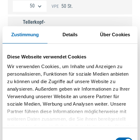
50 St.
VPE
Tellerkopf-
Holzbauschschr. T40
8x220TG Reibteil und
Zustimmung
Details
Über Cookies
Fräsrippen, galv.verzinkt
SE038387
| WKCP-08220-B
Diese Webseite verwendet Cookies
50 St.
VPE
Wir verwenden Cookies, um Inhalte und Anzeigen zu
personalisieren, Funktionen für soziale Medien anbieten
Tellerkopf-
zu können und die Zugriffe auf unsere Website zu
Holzbauschschr. T40
8x240TG Reibteil und
analysieren. Außerdem geben wir Informationen zu Ihrer
Fräsrippen, galv.verzinkt
Verwendung unserer Website an unsere Partner für
SE038388
| WKCP-08240-B
soziale Medien, Werbung und Analysen weiter. Unsere
Partner führen diese Informationen möglicherweise mit
50 St.
VPE
weiteren Daten zusammen, die Sie ihnen bereitgestellt
haben oder die sie im Rahmen Ihrer Nutzung der Dienste
Tellerkopf-
gesammelt haben.
Holzbauschschr. T40
Einwilligungsauswahl