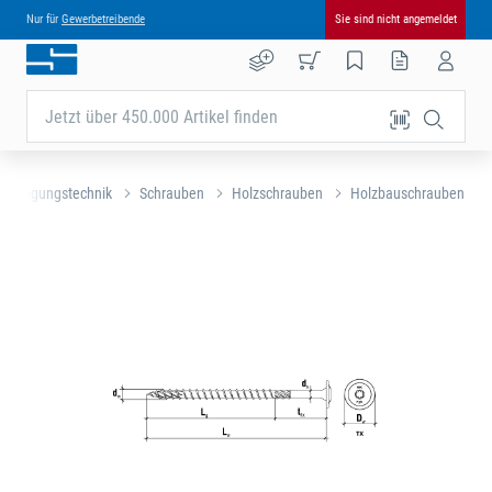
Nur für
Gewerbetreibende
Sie sind nicht angemeldet
Jetzt über 450.000 Artikel finden
efestigungstechnik
Schrauben
Holzschrauben
Holzbauschrauben