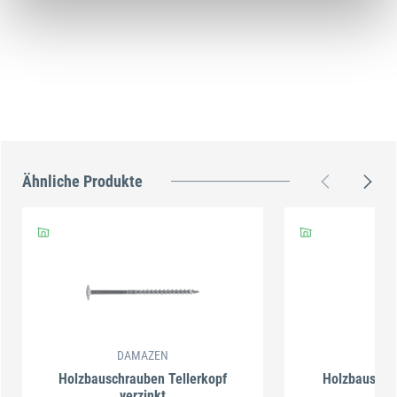
Ähnliche Produkte
DAMAZEN
DA
Holzbauschrauben Tellerkopf
Holzbauschr
verzinkt
ve