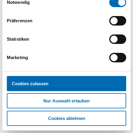
8x260TG Reibteil und
Notwendig
Fräsrippen, galv.verzinkt
SE038389
| WKCP-08260-B
Präferenzen
50 St.
VPE
Statistiken
Tellerkopf-
Holzbauschschr. T40
8x280TG Reibteil und
Marketing
Fräsrippen, galv.verzinkt
SE038390
| WKCP-08280-B
50 St.
VPE
Cookies zulassen
1
2
Nur Auswahl erlauben
Technische Daten
Cookies ablehnen
Produktart
Holzbauschraube