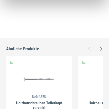
Ähnliche Produkte
DAMAZEN
DA
Holzbauschrauben Tellerkopf
Holzbauschr
verzinkt
ve