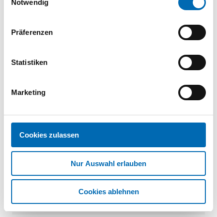
Reibteil u. Fräsrippen,
Notwendig
galv. verzinkt
SE038358
| WKCS-08280-B
Präferenzen
50 St.
VPE
Statistiken
Senk-Holzbauschraube
T40 Teilg. 8,0x300
Reibteil u. Fräsrippen,
Marketing
galv. verzinkt
SE038359
| WKCS-08300-B
50 St.
VPE
Cookies zulassen
1
2
3
Nur Auswahl erlauben
Technische Daten
Cookies ablehnen
Produktart
Holzbauschraube