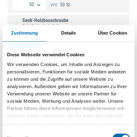
50 St.
VPE
Senk-Holzbauschraube
T40 Teilg. 8,0x240
Reibteil u. Fräsrippen,
Zustimmung
Details
Über Cookies
galv. verzinkt
SE038356
| WKCS-08240-B
Diese Webseite verwendet Cookies
50 St.
VPE
Wir verwenden Cookies, um Inhalte und Anzeigen zu
personalisieren, Funktionen für soziale Medien anbieten
Senk-Holzbauschraube
T40 Teilg. 8,0x260
zu können und die Zugriffe auf unsere Website zu
Reibteil u. Fräsrippen,
analysieren. Außerdem geben wir Informationen zu Ihrer
galv. verzinkt
Verwendung unserer Website an unsere Partner für
SE038357
| WKCS-08260-B
soziale Medien, Werbung und Analysen weiter. Unsere
Partner führen diese Informationen möglicherweise mit
50 St.
VPE
weiteren Daten zusammen, die Sie ihnen bereitgestellt
haben oder die sie im Rahmen Ihrer Nutzung der Dienste
Senk-Holzbauschraube
gesammelt haben.
T40 Teilg. 8,0x280
Einwilligungsauswahl