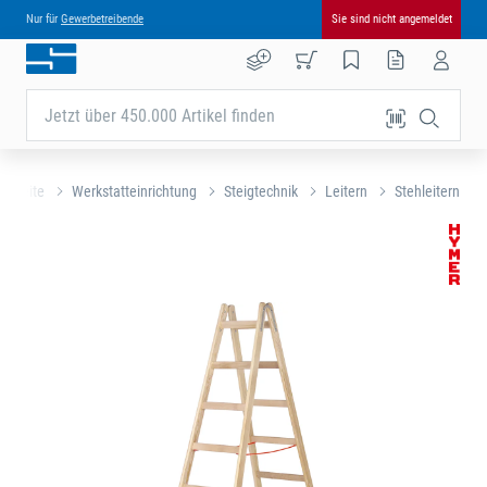
Nur für
Gewerbetreibende
Sie sind nicht angemeldet
Jetzt über 450.000 Artikel finden
artseite
Werkstatteinrichtung
Steigtechnik
Leitern
Stehleitern