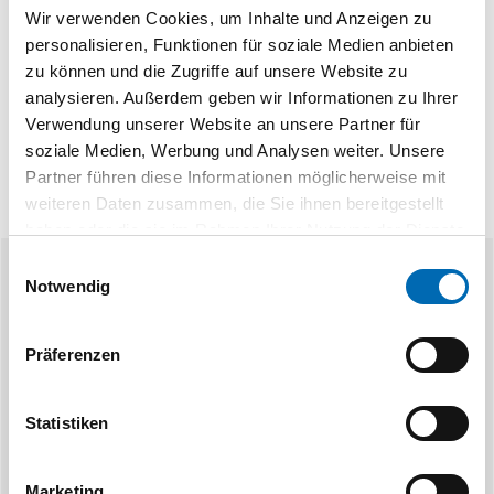
Technische Daten
Wir verwenden Cookies, um Inhalte und Anzeigen zu
personalisieren, Funktionen für soziale Medien anbieten
Produktart
Stehleiter
zu können und die Zugriffe auf unsere Website zu
analysieren. Außerdem geben wir Informationen zu Ihrer
Verwendung unserer Website an unsere Partner für
soziale Medien, Werbung und Analysen weiter. Unsere
Partner führen diese Informationen möglicherweise mit
weiteren Daten zusammen, die Sie ihnen bereitgestellt
haben oder die sie im Rahmen Ihrer Nutzung der Dienste
gesammelt haben.
Einwilligungsauswahl
Notwendig
Ähnliche Produkte
Präferenzen
Statistiken
Marketing