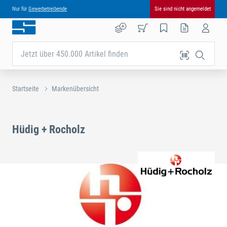
Nur für
Gewerbetreibende
Sie sind nicht angemeldet
Jetzt über 450.000 Artikel finden
Startseite
Markenübersicht
Hüdig + Rocholz