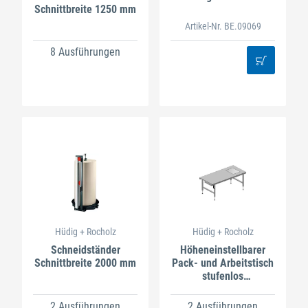
Schnittbreite 1250 mm
Artikel-Nr. BE.09069
8 Ausführungen
Hüdig + Rocholz
Hüdig + Rocholz
Schneidständer
Höheneinstellbarer
Schnittbreite 2000 mm
Pack- und Arbeitstisch
stufenlos
höhenverstellbar 710–
960 mm
2 Ausführungen
2 Ausführungen