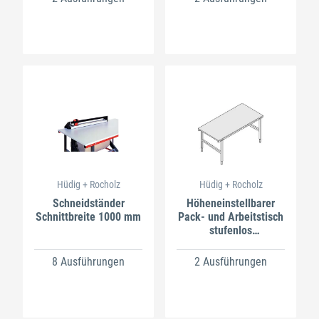
Hüdig + Rocholz
Hüdig + Rocholz
Schneidständer
Höheneinstellbarer
Schnittbreite 1000 mm
Pack- und Arbeitstisch
stufenlos
höhenverstellbar 690–
960 mm
8 Ausführungen
2 Ausführungen