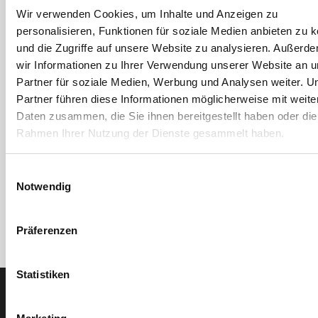
Wir verwenden Cookies, um Inhalte und Anzeigen zu
personalisieren, Funktionen für soziale Medien anbieten zu 
und die Zugriffe auf unsere Website zu analysieren. Außerd
wir Informationen zu Ihrer Verwendung unserer Website an 
Hüdig + Rocholz
Hüdig + Rocholz
Partner für soziale Medien, Werbung und Analysen weiter. U
Rollensätze für
Schneidständer
Partner führen diese Informationen möglicherweise mit weite
Schneidständer
Schnittbreite 1600 mm
Daten zusammen, die Sie ihnen bereitgestellt haben oder die
Artikel-Nr. BE.12734
Rahmen Ihrer Nutzung der Dienste gesammelt haben.
7 Ausführungen
Einwilligungsauswahl
Notwendig
Präferenzen
Statistiken
Der SEEFELDER Newsletter