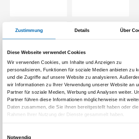
Zustimmung
Details
Über Co
Diese Webseite verwendet Cookies
Wir verwenden Cookies, um Inhalte und Anzeigen zu
personalisieren, Funktionen für soziale Medien anbieten zu 
Honeywell
Honeywell
und die Zugriffe auf unsere Website zu analysieren. Außerd
Turboshield-
Handschuh Camapren
wir Informationen zu Ihrer Verwendung unserer Website an 
Helmhalter
720
Partner für soziale Medien, Werbung und Analysen weiter. U
Artikel-Nr. AS.06706
Partner führen diese Informationen möglicherweise mit weite
3 Ausführungen
Daten zusammen, die Sie ihnen bereitgestellt haben oder die
Rahmen Ihrer Nutzung der Dienste gesammelt haben.
Einwilligungsauswahl
Notwendig