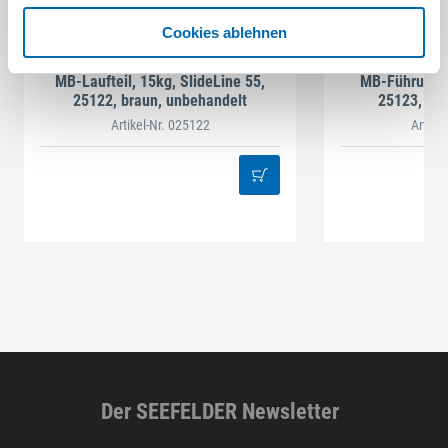
Cookies ablehnen
Hettich
H
MB-Laufteil, 15kg, SlideLine 55,
MB-Führungste
25122, braun, unbehandelt
25123, Kun
link
Artikel-Nr. 025122
Artike
Der SEEFELDER Newsletter