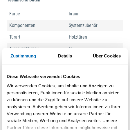
Farbe
braun
Komponenten
Systemzubehör
Türart
Holztüren
Türgewicht max.
15
Zustimmung
Details
Über Cookies
Produktbeschreibung
Diese Webseite verwendet Cookies
1 Abstandhalter bei 2-türigem Schrank erforderlich
Wir verwenden Cookies, um Inhalte und Anzeigen zu
Für max. Türgewicht 15 kg
personalisieren, Funktionen für soziale Medien anbieten
Nur in Verbindung mit dem Kunststoffprofil
zu können und die Zugriffe auf unsere Website zu
Kunststoff braun
analysieren. Außerdem geben wir Informationen zu Ihrer
Verwendung unserer Website an unsere Partner für
Dokumente
soziale Medien, Werbung und Analysen weiter. Unsere
Partner führen diese Informationen möglicherweise mit